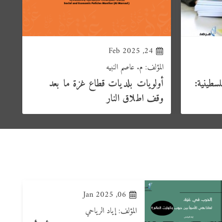
24, Feb 2025
المؤلف: م. عاصم النبيه
ال
لسطينية:
أولويات بلديات قطاع غزة ما بعد
قر
وقف اطلاق النار
ال
06, Jan 2025
المؤلف: إياد الرياحي