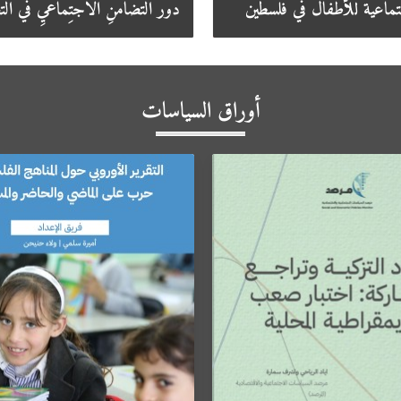
جتماعية للأطفال في فلسطين
دَوْرُ التَّضامُنِ الاجتِماعيِّ في التَّ
أوراق السياسات