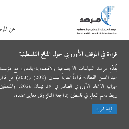
عن المر
قراءة في الموقف الأوروبي حول المناهج الفلسطينية
يُقدّم مرصد السياسات الاجتماعية والاقتصادية-بالتعاون مع مؤسسة
عبد المحسن القطان- قراءةً نقديةً للبندين (202) و(203) من قرار
ميزانية الاتحاد الأوروبي الصادر في 29 نيسان 2026، والمتعلقين
بربط دعم التعليم في فلسطين بمراجعة المناهج وفق معايير محددة.
قراءة المزيد