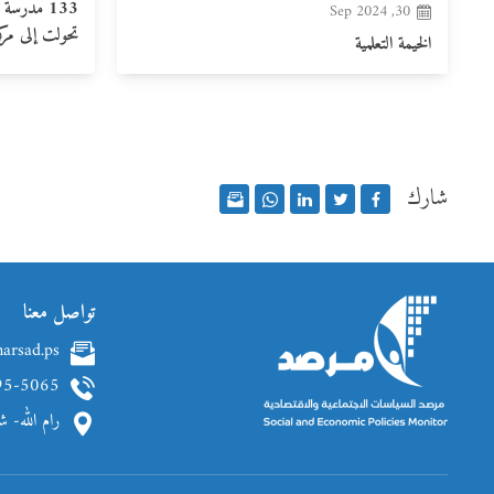
30, Sep 2024
تحولت إلى مرك
الخيمة التعلمية
شارك
تواصل معنا
arsad.ps
95-5065
رام الله- 