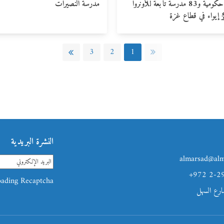
133 مدرسة حكومية و83 مدرسة تابعة للأونروا
مدرسة النصيرات
ز إيواء في قطاع غزة
3
2
1
النشرة البريدية
almarsad@alm
+972 2-2
ading Recaptcha...
شارع السهل