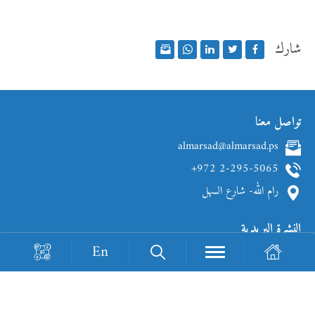
شارك
تواصل معنا
almarsad@almarsad.ps
+972 2-295-5065
رام الله- شارع السهل
النشرة البريدية
En
Loading Recaptcha...