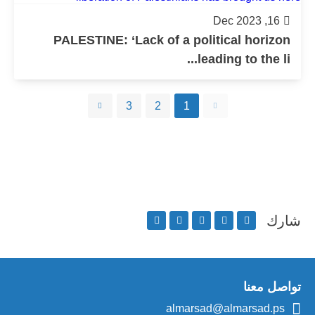
16, Dec 2023
PALESTINE: ‘Lack of a political horizon
leading to the li...
3
2
1
شارك
تواصل معنا
almarsad@almarsad.ps