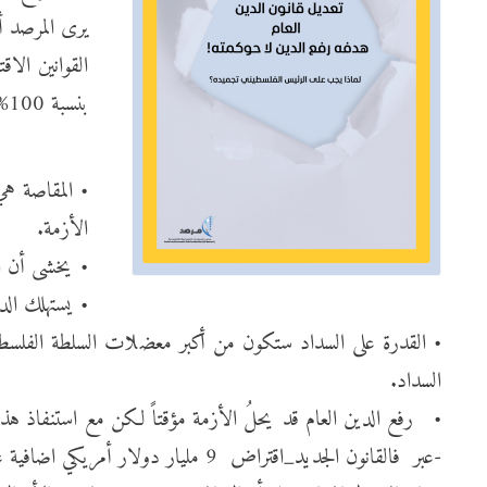
القوانين الا
بنسبة 100% في اطار ان الحكومة لديها رغبه بحوكمة الدين العام . فقط الرغبة في مزيد من الديون لسد فجوات تمويل الانفاق العام .
• المقاصة هي
الأزمة.
• يخشى أن ال
• يستهلك الد
• القدرة على السداد ستكون من أكبر معضلات السلطة الفلسطيني
السداد.
-عبر فالقانون الجديد_اقتراض 9 مليار دولار أمريكي اضافية على الدين الحالي .