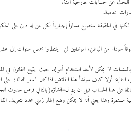
ال للبحث عن حسابات خارجية آمنة.
مارات الخاصة.
ة لكنها في الحقيقة ستصبح مساراً إجبارياً لكل من له دين على ا
وقاً سوداء من الباطن، الموظفين لن ينتظروا خمس سنوات إلى عش
 التالية: أولا كيف سينشأ هذا الفائض اذا كان "سعر الفائدة على 
 هائلة على هذا الحساب قبل ان يتم ل=انشاؤه(بالتالي فرص حدوث ال
 مستمرة وهذا يعني أنه لا يمكن وضع إطار زمني محدد لتعريف الفائ