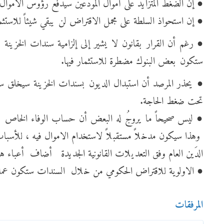
● إن الضغط المتزايد على أموال المودعين سيدفع رؤوس الأمو
● إن استحواذ السلطة على مجمل الاقتراض لن يبقي شيئاً للاستث
● رغم أن القرار بقانون لا يشير إلى إلزامية سندات الخزين
ستكون بعض البنوك مضطرة للاستثمار فيها.
● يحذر المرصد أن استبدال الديون بسندات الخزينة سيخلق س
تحت ضغط الحاجة.
وهذا سيكون مدخلاً مستقبلاً لاستخدام الاموال فيه ، للأسباب
الدَين العام وفق التعديلات القانونية الجديدة أضاف أعباء
● الاولوية للاقتراض الحكومي من خلال السندات ستكون عملية
المرفقات