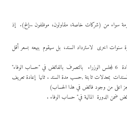
لحكومة سواء من (شركات خاصة، مقاولون، موظفون ..إلخ). إذ
رة سنوات اخرى لاسترداد السند، بل سيقوم ببيعه بسعر أقل
● ليس صحيحاً ما يروجُ له البعض أن حساب الوفاء الخاص بالسندات لا يمكن لأحد استخدام أمواله، حيث يتيح القانون في المادة 6 لمجلس الوزراء بالتصرف بالفائض في "حساب الوفاء"
السندات بمعدلات ثابتة ,حسب مدة السند . ثانيا إعادة تعريف
عجز اعلى من وجود فائض في هذا الحساب)
ض ضمن الدورة المالية في" حساب الوفاء .