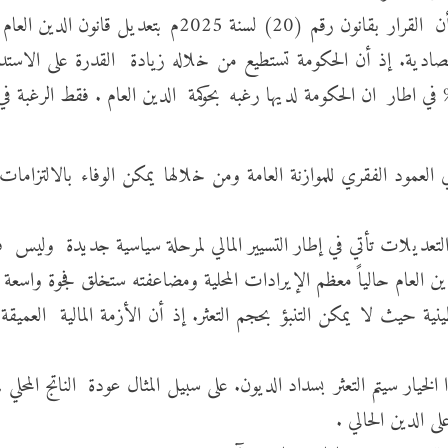
قتصادية. إذ أن الحكومة تستطيع من خلاله زيادة القدرة على الاستدا
 العمود الفقري للموازنة العامة ومن خلالها يمكن الوفاء بالالتزا
تعديلات تأتي في إطار التسيير المالي لمرحلة سياسية جديدة وليس فقط 
ين العام حالياً معظم الإيرادات المحلية ومضاعفته ستخلق فجوة واسعة ف
ة حيث لا يمكن التنبؤ بحجم التعثر. إذ أن الأزمة المالية العميق