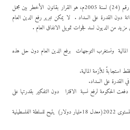
يرى المرصد أن القرار بقانون رقم (20) لسنة 2025م بتعديل قانون الدين العام رقم (24) لسنة 2005م، هو القرار بقانون الأخطر بين مجمل
نة دون القدرة على السداد . لا يمكن تبرير رفع الدين العام
مات المالية ونستغرب التوجهات برفع الدين العام دون حل هذه
استجابةً للأزمة المالية.
ي القدرة على السداد.
ة دفعت الحكومة لرفع نسبة الاقترا دون التفكير بقدرتها على
• رفع الدين العام قد يحلُ الأزمة مؤقتاً لكن مع استنفاذ هذا الخيار سيتم التعثر بسداد الديون. على سبيل المثال عودة الناتج المحلي لمستوى 2022(معدل 18مليار دولار) يتيح للسلطة الفلسطينية