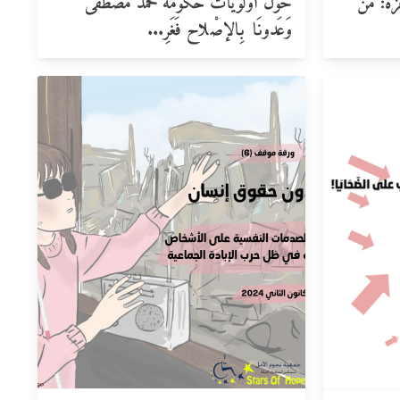
زة: من
حول أولويات حكومة محمد مصطفى
وَعَدونَا بِالإصْلاح فَغَرِ...