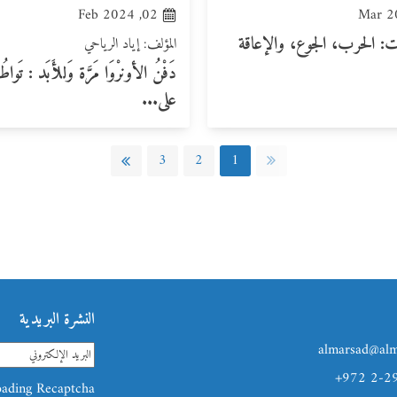
02, Feb 2024
ت: الحرب، الجوع، والإعاقة
المؤلف: إياد الرياحي
دَفْنُ الأونرْوَا مَرَّة وَللأَبَد : تَوا
على...
3
2
1
النشرة البريدية
almarsad@alm
+972 2-2
ading Recaptcha...