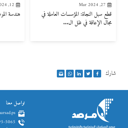
12, Mar 2024
27, Mar 2024
قطع سبل النجاة: المؤسسات العاملة في
هندسة المو
مجال الإعاقة في ظل ال...
شارك
تواصل معنا
arsad.ps
95-5065