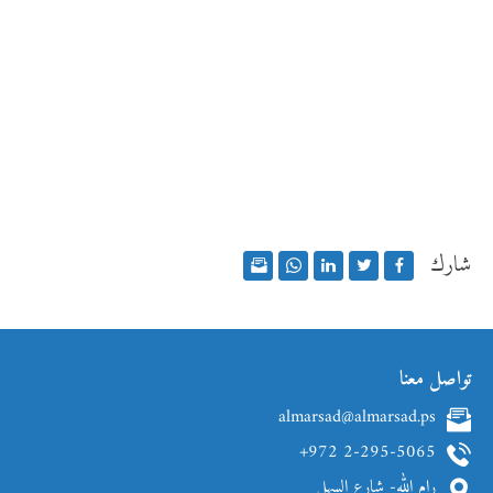
شارك
تواصل معنا
almarsad@almarsad.ps
+972 2-295-5065
رام الله- شارع السهل