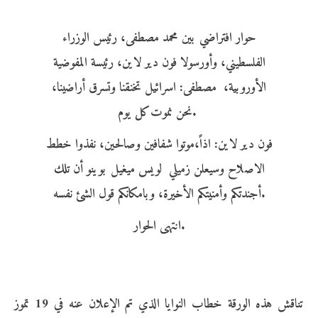
حوار افتراضي بين محمد مصطفى، رئيس الوزراء
الفلسطيني، وأورسولا فون دير لاين، رئيسة المفوضية
الأوروبية، مصطفى: اسرائيل تخنقنا وتسرق أراضينا،
نحن نموت كل يوم.
فون دير لاين: اذاً،موتوا شفافين وصالحين، نفذوا خطط
الاصلاح وسيعلن زميلي لويس ميغيل بوينو أن تلك
أجندتكم وأمنيتكم الأخيرة، وبامكانكم قول الشئ نفسه.
انتهى الحوار.
تناقش هذه الورقة خطاب النوايا الذي تم الإعلان عنه في 19 تموز