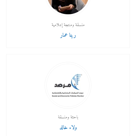
منسقة ومنتجة إعلامية
ريتا عمار
باحثة ومنسقة
ولاء خالد