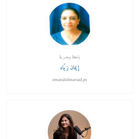
باحثة ومدربة
إيمان زيّاد
eman@almarsad.ps