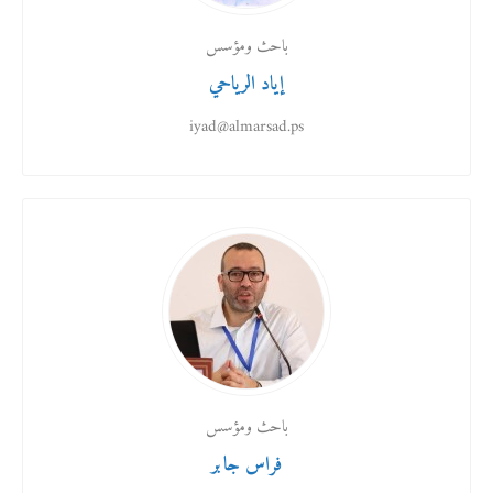
باحث ومؤسس
إياد الرياحي
iyad@almarsad.ps
باحث ومؤسس
فراس جابر