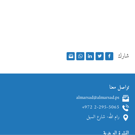
شارك
تواصل معنا
almarsad@almarsad.ps
+972 2-295-5065
رام الله- شارع السهل
النشرة البريدية