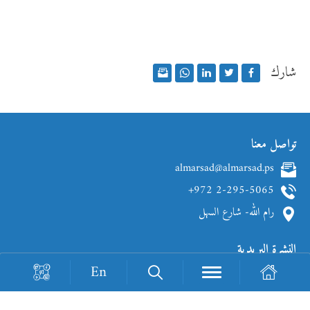
شارك
تواصل معنا
almarsad@almarsad.ps
+972 2-295-5065
رام الله- شارع السهل
النشرة البريدية
En
Loading Recaptcha...