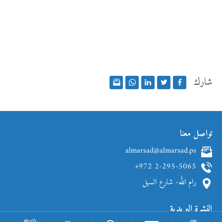
شارك
تواصل معنا
almarsad@almarsad.ps
+972 2-295-5065
رام الله- شارع السهل
النشرة البريدية