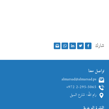
شارك
تواصل معنا
almarsad@almarsad.ps
+972 2-295-5065
رام الله- شارع السهل
النشرة البريدية