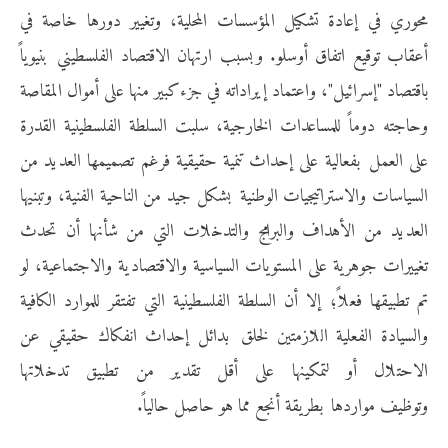
محوري في إعادة تشكيل المؤسسات المحلية، وتغيير دورها خاصة في
أعقاب توقيع اتفاق أوسلو. وبسبب ارتهان الاقتصاد الفلسطيني بنيوياً
باقتصاد "إسرائيل"، واعتماد إيراداته في جزء كبير منها على أموال المقاصة
وحاجته دوماً للمساعدات الخارجية، سلبت السلطة الفلسطينية القدرة
على العمل بفعالية على إحداث تنمية حقيقية فرغم تصميمها العديد من
السياسات والاستراتيجيات الوطنية بشكل جيد من الناحية الفنية، وتبنيها
العديد من الأهداف والبرامج والتدخلات التي من شأنها أن تحدث
تغييرات جوهرية على المستويات السياسية والاقتصادية والاجتماعية، لو
تم تطبيقها فعلاً؛ إلا أن السلطة الفلسطينية التي تفتقر للموارد الكافية
والسيادة الفعلية اللازمتين لخلق بدائل إحداث انفكاك حقيقي عن
الاحتلال أو لتمكينها على أقل تقدير من تطبيق تدخلاتها
وتوظيف مواردها بطريقة أنجع مما هو حاصل حالياً.