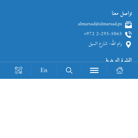
تواصل معنا
almarsad@almarsad.ps
+972 2-295-5065
رام الله- شارع السهل
النشرة البريدية
En
Loading Recaptcha...
جميع حقوق الطبع والنشر محفوظة © 2026
تصميم وتطوير