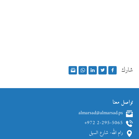
شارك
تواصل معنا
almarsad@almarsad.ps
+972 2-295-5065
رام الله- شارع السهل