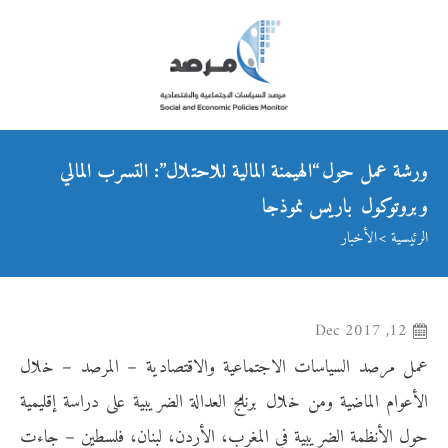
ورشة عمل حول “الهيمنة المالية للاحتلال”: التسرب المالي
وبروتوكول باريس نموذجا
الرئيسية
الأخبار
12, Dec 2017
عمل مرصد السياسات الاجتماعية والاقتصادية – المرصد – خلال
الأعوام الماضية ومن خلال برنامج العدالة الضريبية على دراسة إقليمية
حول الأنظمة الضريبية في المغرب، الأردن، لبنان، فلسطين – جاءت