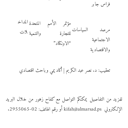
فراس جابر
المداخ
مؤتمر الأمم المتحدة
مرصد السياسات
لات
للتجارة والتنمية
الاجتماعية
“الاونكتاد”
والاقتصادية
تعقيب: د. نصر عبد الكريم | أكاديمي وباحث اقتصادي
للمزيد من التفاصيل يمكنكم التواصل مع كفاح زهور من خلال البريد
الإلكتروني kifah@almarsad.ps أو رقم الهاتف: 02-2955065.