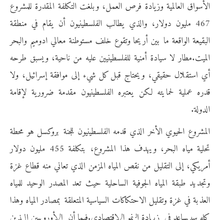
الأسواق العالمية وزيادة فرص العمل، وبلغت التكلفة المقدرة للمشروع
467 مليون دولار، والذي يطالب الفلسطينيون أن يقام في منطقة
البقيعة الواقعة ما بين أريحا وتقوع خلف مستوطنة معالي ادوميم والبحر
الميت.مطار لا سيادة أمنية للفلسطينيين عليه من ناحية، ويسبق طرحه
أي استقلال حقيقي، ويحتاج قبل كل شيء إلى موافقة إسرائيل، ولا
قدره عملية لحمايته لكن يعتبره الفلسطينيون مقدمة ضرورية لإقامة
الدولة.
المشروع الحيوي الأخر الذي قدمه الفلسطينيون للجنة بروكسل هو محطة
تحلية مياه البحر، ويهدف هذا المشروع، بتكلفة 455 مليون دولار
أمريكي، إلى التقليل من نقص المياه المزمن الذي تعاني منه قطاع غزة
وتجديد طبقة المياه الجوفية الساحلية حيث تعد المصدر الوحيد للمياه
العذبة في غزة وتقليل الاحتكاكات السياسية المتعلقة بمصادر المياه وهذا
كله سيساعد في زيادة النمو الاقتصادي.فيما أن الأوروبيين الذين