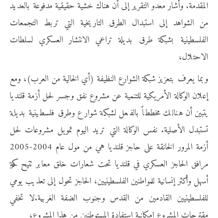
المقدمة. وأشار معدو التقرير إلى أن هناك خشية حقيقية مدفوعة بالعديد
من الشواهد إلى استبدال الطرق التاريخية التي تربط التجمعات
الفلسطينية بشبكة طرق بديلة تراعي الانتشار العسكري لسلطات
الاحتلال،
وبما يعرف بتعزيز شبكة الشوارع النظيفة (أي الخالية من العرب)، ومع
إعلان الوكالة الأمريكية للتنمية عن مشروع نفق وجسر لحل أزمة قلنديا
يتبين أن هنالك مخططاً بالفعل لشبكة شوارع وطرق فلسطينية بديلة
تستبدل الأصلية. نفس الوكالة التي تريد اليوم تمويل مشروعات لحل
أزمة المرور الخانقة على حاجز قلنديا هي من مول عام 2004-2005
مرافق الحاجز العسكري في قلنديا تحت شعارات خلق معابر تتيح حركة
أسهل وأكثر إنسانية للمواطنين الفلسطينيين، الحاجز تحول إلى تعذيب يومي
للفلسطينيين القادمين من القدس وجنوب الضفة الغربية.لا تخفي
مقترحات المشروع إمكانية استفادة المستوطنين من هذا المشروع،