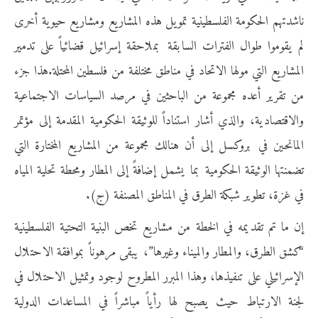
ناشدتهم الحكومة الفلسطينية تمويل هذه المشاريع ومشاريع حيوية أخرى
لم يقوموا طوال الفترات السابقة بملاحقة إسرائيل قضائياً على تدمير
المشاريع التي مولها الاتحاد في مناطق مختلفة من فلسطين المحتلة.هذا جزء
من تقرير أعده مجموعة من الباحثين في مرصد السياسات الاجتماعية
والاقتصادية، والذي أشار استناداً للوثيقة الحكومية المقدمة إلى مؤتمر
المانحين في بروكسل إلى أن هنالك مجموعة من المشاريع المختارة التي
تضمنتها الوثيقة الحكومية بما يشمل إضافةً إلى المطار ومحطة تحلية المياه
في غزة، تطوير شبكة الطرق في المناطق المصنفة (ج).
إن ما تم تقديمه في الخطة من مشاريع تخص البنية التحتية الفلسطينية
“كشق الطرق، والمطار والميناء وغيرها”، يبقى مرهوناً بموافقة الاحتلال
الإسرائيلي على تنفيذها، وهذا المبرر المطروح لوجود وتمثيل الاحتلال في
لجنة الارتباط حيث يصبح لها رأياً مباشراً في المساعدات الدولية