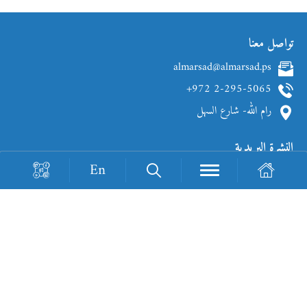
تواصل معنا
almarsad@almarsad.ps
+972 2-295-5065
رام الله- شارع السهل
النشرة البريدية
En
Loading Recaptcha...
جميع حقوق الطبع والنشر محفوظة © 2026
تصميم وتطوير