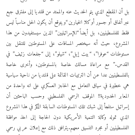
بل أن المقطع الذي يتم الحديث عنه والممتد من قلنديا إلى مفترق جبع
عبر أنفاق أو جسور أو كلا الخيارين “ويتوقع أن يكون الحل مناسباً ليس
فقط للفلسطينيين، بل أيضاً “للإسرائيليين” الذين سيستفيدون من هذا
المشروع، حيث أنه سيختصر المسافات على المستوطنين للتنقل بين
مستوطنات “عوفرا”، “بيت إيل”، “شيلو”، إلى “جفعات زئيف” في
القدس.” مع مراعاة مسالك خاصة بالمستوطنين، وأخرى خاصة
بالفلسطينيين عدا عن أن الترتيبات القائمة على قلنديا من ناحية سياسية
هي خطيرة في سياق التعامل مع الحاجز العسكري على انه واحدة من
المعابر الحدودية!! الموقف الرسمي الفلسطيني وحسب الباحثين أن
إسرائيل ستلجأ إلى شبك تلك المستوطنات السابقة الذكر في هذا المشروع
الذي تموله وكالة التنمية الأمريكية دون الحاجة إلى اخذ موافقة
الفلسطينيين أو مجرد التنسيق معهم.يترافق ذلك مع إعلان عربي رسمي