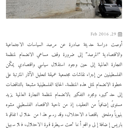
29, Feb 2016
أوصت دراسة حديثة صادرة عن مرصد السياسات الاجتماعية
والاقتصادية “المرصد” إلى ضرورة وقف مساعي الانضمام لمنظمة
التجارة العالمية إلى حين وجود استقلال سياسي واقتصادي يمكّن
الفلسطينيين من إجراء نقاشات مجتمعية عميقة لتحليل الآثار المترتبة على
خطوة الانضمام لمثل هذه المنظمة. الحالة الفلسطينية مشبعة بالتناقضات
إلى حد كبير، ومجرد التفكير بالانضمام لمنظمة التجارة العالمية يزيد
مستوىً إضافياً من التعقيد؛ إذ من ناحية الاقتصاد الفلسطيني مشوه
بنيوياً وملحق باقتصاد الاحتلال، وقد رسم هذا من خلال اتفاقية
باريس إضافة إلى واقع أننا تحت سيطرة قوة الاحتلال، فلا سبيل