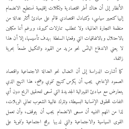
الأنظار إلى أن هناك أطر اقتصادية وتكتلات إقليمية نستطيع الانضمام
إليها كتعبير سياسي، وكتبادل اقتصادي قائم على مبادئ أكثر عدالة من
منظمة التجارة العالمية، ولا تتطلب تنازلات كبيرة، وبرغم أننا مكبلين
بالاحتلال وبالاتفاقيات التي وقعتها السلطة بهدف تأسيسها، إلا أن هذا
لا يعني الاندفاع اليائس نحو مزيد من القيود والتكبيل طمعاً بحرية
زائفة.
كما أشارت الدراسة إلى أن النضال نحو العدالة الاجتماعية واقتصاد
الصمود الإنتاجي يجب أن يكرس كنهج تنموي واضح، هذا النهج الذي
يتعارض مع مبادئ الليبرالية الجديدة التي تسعى لتحقيق الربح دون أي
التفات للحقوق الإنسانية البسيطة، وتترك غالبية الشعوب تعاني الويلات،
لذا من المهم التنبيه أن مسعى الانضمام يجب أن يتوقف، وأن تعمل
القوى السياسية والاجتماعية والتي لديها برامج اجتماعية وتنموية على