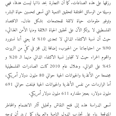
رزقها على هذه الصناعات. كما أن التجارة بحد ذاتها ليست هدفاً، فهي
وسيلة من الوسائل المختلفة لتحقيق التنمية التي تسعى لتحسين حياة البشر،
وتوفير مقومات حياة لائقة للمجتمعات بشكل عادل. الاقتصاد
الفلسطيني لا يرتكز الآن على تحقيق الحياة اللائقة ومنها الأمن الغذائي،
حيث أن نسبة الاكتفاء الذاتي لا تتعدى 10% مما يعني أننا نستورد
90% من احتياجاتنا من الحبوب، إضافة إلى عجز في كلٍّ من الزيوت
واللحوم الحمراء حيث لا تتجاوز نسبة الاكتفاء الذاتي منهما الـ 20% و
45% على التوالي. وخلال عام 2010 كانت الصادرات الفلسطينية
مجتمعة من الأغذية والحيوانات الحية حوالي 80 مليون دولار أمريكي،
أما الواردات من نفس الأغذية والحيوانات الحية فبلغت حوالي 691
مليون دولار، بعجز مقداره 611 مليون دولار أمريكي.
تسعى الدراسة هذه إلى فتح النقاش وتحليل آثار الانضمام والمخاطر
المتوقعة بناء على تجارب الدول النامية والعربية، كما تريد أن توجه