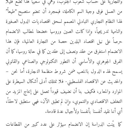
والتجارية على حساب شعوب الجنوب، وهي في سعيها هذا تضع قليلاً
من العسل فوق وجبة السم الكاملة، فبمجرد أن تنضم ستصبح “طيعاً”
لهذا النظام التجاري التبادلي المصمم لسحق اقتصاديات الدول الصغيرة
والنامية تدريجياً، وإذا كانت الصين وروسيا خضعتا لمطالب الانضمام
حرصاً على نيل اقتصاد البلدين حصة من التجارة العالمية، فإن هذا
الانضمام استغرق من عقد ونصف إلى عقدين كما في حالة روسيا، كما أن
الفرق الجوهري والأساسي أن التطور التكنولوجي والصناعي والقانوني
يسمح لهذه الدول باللعب ضمن شروط منظمة التجارة، أما نحن –
والحديث عن الاقتصاد الفلسطيني- فلا نمتلك أدنى أشكال السيطرة على
الموارد والمعابر، فكيف بنا أن نضيف قيوداً تعمل على إنتاج المزيد من
التخلف الاقتصادي والتنموي، وإن لم تطبق الآن، فهي ستطبق لاحقاً،
أي أننا نقيد أنفسنا بأنفسنا ولأجيال عدة قادمة.
كما بيّنت الدراسة إن الانضمام سيؤثر على عدد كبير من القطاعات