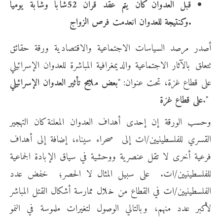
قبل العدوان كان يتم عقد قران 52شاباً وشابة يومياً
وكنتيجة للعدوان انعدمت فرص الزواج.
أصدر مرصد السياسات الاجتماعية والاقتصادية ورقة حقائق
تتعلق بالآثار الاجتماعية والديمغرافية المباشرة للعدوان الإسرائيلي
على قطاع غزة، تحت عنوان: "
بعض ملامح تأثير العدوان الإسرائيلي
."
على قطاع غزة
وحسب الورقة إن إحدى أهداف العدوان المعلنة كان التهجير
القسري للفلسطينيين/ات إلى صحراء سيناء، إضافة إلى أهداف
فرعية أخرى لا تقل عنصرية ووحشية في سياق الإبادة الجماعية
للفلسطينيين/ات. على سبيل المثال لا الحصر؛ خفض عدد
الفلسطينيين/ات في القطاع من خلال ممارسة أشكال القتل المباشر
لأكبر عدد منهم، وبالتالي الوصول لتغيرات ملموسة في النمو