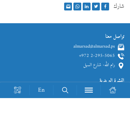
شارك
تواصل معنا
almarsad@almarsad.ps
+972 2-295-5065
رام الله- شارع السهل
النشرة البريدية
En
Loading Recaptcha...
جميع حقوق الطبع والنشر محفوظة © 2026