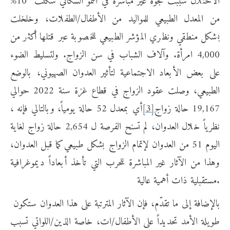
الاحتلال سبّبت فجوة غير مباشرة في النمو السكاني شكّلت 10%
من المعدل الطبيعي للمواليد من الأطفال/الطفلات، وخلخلت
بشكل منطقي ونظري المؤشر الطبيعي للخصوبة عبر قتلها أكثر من
4,000 امرأة. وآلاف الشباب في سن الزواج. ولتسليط الضوء
على بعض الأبعاد الاجتماعية لتأثير العدوان الصهيوني، بالوضع
الطبيعي، وصلت عقود الزواج في قطاع غزة سنة 2022 حوالي
19,167 حالة زواج
[3]
، أي بمعدل 52 حالة يومياً، وبالتالي فإنه
نظرياً خلال العدوان، لم تسنح الفرصة ل 2,654 حالة زواج لغاية
اليوم 51 من العدوان لإتمام الزواج بشكل طبيعي كما قبل العدوان،
وهذا من الآثار غير المباشرة للحرب التي تأخذ أبعاداً ديموغرافية
مستقبلية ذات أهمية عالية.
بالإضافة إلى ما تقدّم، فإن الآثار المترتبة على هذا العدوان ستكون
طويلة الأمد تحديداً على الأطفال/ات، خاصة الذين/اللواتي تسبب