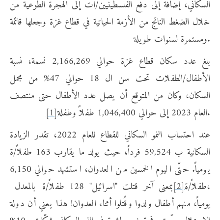
السكاني، إضافة إلى دفع الفلسطينيين/ات إلى الهجرة الطوعية من
خلال الضغط الناتج من الأزمة الحياتية في قطاع غزة وجعلها قائمة
ومستمرة لسنوات طويلة.
بلغ عدد سكان قطاع غزة حوالي 2,166,269 نسمة، نسبة
الأطفال/الطفلات تحت سن ال 18 حوالي 47% من مجمل
السكان، وكان من المتوقع أن يصل عدد الأطفال حتى منتصف
العام 2023 إلى حوالي 1,046,400 طفلاً وطفلة.
[1]
عند احتساب النمو السكاني للقطاع للعام 2022، تقدر الزيادة
السكانية ب 59,524 فرداً، حيث يولد ما يقارب 163 طفلاً/ة
يومياً. حتّى اليوم الخمسين من العدوان، استشهد حوالي 6,150
طفلاً/ة،
[2]
بمعنى آخر قتلت "اسرائيل" 128 طفلاً/ة بالمعدل
يومياً، منهم أطفال ولدوا وقُتلوا أثناء العدوان! هذا يعني أن دولة