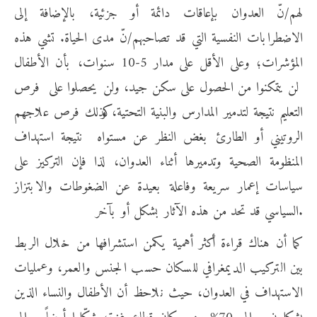
لهم/نّ العدوان بإعاقات دائمة أو جزئية، بالإضافة إلى
الاضطرابات النفسية التي قد تصاحبهم/نّ مدى الحياة. تشي هذه
المؤشرات؛ وعلى الأقل على مدار 5-10 سنوات، بأن الأطفال
لن يتمكنوا من الحصول على سكن جيد، ولن يحصلوا على فرص
التعليم نتيجة لتدمير المدارس والبنية التحتية، وكذلك فرص علاجهم
الروتيني أو الطارئ بغض النظر عن مستواه نتيجة استهداف
المنظومة الصحية وتدميرها أثناء العدوان، لذا فإن التركيز على
سياسات إعمار سريعة وفاعلة بعيدة عن الضغوطات والابتزاز
السياسي قد تحد من هذه الآثار بشكل أو بآخر.
كما أن هناك قراءة أكثر أهمية يكمن استشرافها من خلال الربط
بين التركيب الديمغرافي للسكان حسب الجنس والعمر، وعمليات
الاستهداف في العدوان، حيث نلاحظ أن الأطفال والنساء الذين