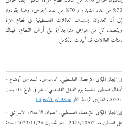
يشكلون حوالي 70% من سكان قطاع غزة، شكّلوا أيضاً حوالي
70% من عدد الشهداء و 70% من عدد الجرحى، وهذا يقودونا
إلى أن العدوان يستهدف العائلات الفلسطينية في قطاع غزة
ويقصف كل من هو/هي متواجداً/ة على أرض القطاع، فهناك
مئات العائلات قد أبيدت بالكامل.
- الجهاز المركزي للإحصاء الفلسطيني. "د.عوض، تستعرض أوضاع
[1]
أطفال فلسطين بمناسبة يوم الطفل الفلسطيني". نشر في تاريخ 05 نيسان
2023. انظر/ي الرابط التالي:
https://t.ly/sBXhu
- الجهاز المركزي للإحصاء الفلسطيني. "عدوان الاحتلال الاسرائيلي
[2]
على فلسطين منذ 2023/10/07 - اخر تحديث 2023/11/26 الساعة