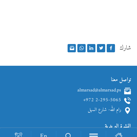
شارك
تواصل معنا
almarsad@almarsad.ps
+972 2-295-5065
رام الله- شارع السهل
النشرة البريدية
En