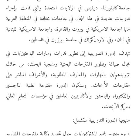
جامعة كاليفورنيا- ديفيس في الولايات المتحدة والتي قامت بإجراء
تدريبات عديدة في هذا المجال في جامعات مختلفة في المنطقة العربية
منها الجامعة الامريكية في بيروت والقاهرة، والجامعة الامريكية اللبنانية
في لبنان، وفي الاردن وكذلك في جامعة بيرزيت في فلسطين.
تهدف الدورة التدريبية إلى تطوير قدرات ومهارات الباحثين/ات في
مجال صياغة وتطوير المقترحات البحثية ومنهجية البحث، من خلال
تزويدهم/ن بالمهارات والمعارف المطلوبة، والأشراف المباشر على
مقترحات الأبحاث. وستكون الدورة مفتوحة لطلبة الماجستير
والدكتوراه والباحثين والأكاديميين العاملين في مؤسسات التعليم العالي
ومراكز الأبحاث.
منهجية الدورة التدريبية ستشمل:
• يوم مفتوح لجميع المشتركين/ات حول تحديد وكتابة مقترحات المشاريع