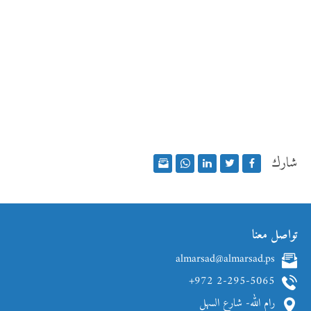
شارك
تواصل معنا
almarsad@almarsad.ps
+972 2-295-5065
رام الله- شارع السهل